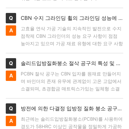
CBN 수지 그라인딩 휠의 그라인딩 성능에 대한 연마 특성의 영향
고효율 연삭 가공 기술의 지속적인 발전으로 수지
점착제 CBN 그라인더의 성능 요구 사항이 점점
높아지고 있으며 가공 재료 유형에 대한 요구 사항
이 증가되고 있습니다
솔리드입방질화붕소 절삭 공구의 특성 및 절삭 응용
PCBN 절삭 공구는 CBN 입자를 원재료 만들어지
며 바인더의 존재 유무에 관계없이 고온 고압에서
소결되며, 초경합금 매트릭스가있는 일체형 소결
콤팩트 형태로되어 있습니다
방전에 의한 다결정 입방정 질화 붕소 공구의 절삭 날
최근에는 솔리드입방질화붕소(PCBN)를 사용하여
경도가 58HRC 이상인 공작물을 정밀하게 가공하