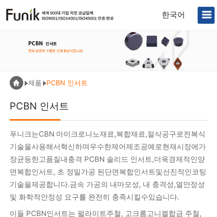
한국어
제품
PCBN 인서트
PCBN 인서트
푸니크는CBN 마이크로나노재료,복합재료,절삭공구로전복식
기술을사용해서혁신하며우수한제어제조공예로현재시장에가
장균등한고품질내충격 PCBN 솔리드 인서트,더욱경제적인양
면복합인서트, 초 정밀가공 된단면복합인서트및선진적인코팅
기술을제공합니다.금속 가공의 내마모성, 내 충격성,열안정성
및 화학적안정성 요구를 완전히 충족시킬수있습니다.
이들 PCBN인서트는 펄라이트주철, 고크롬고니켈합금 주철,