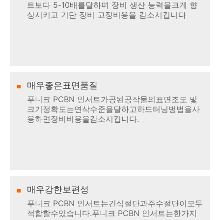
트보다 5-10배를달하며 장비 생산 능력을크게 향
상시키고 기단 장비 고정비용을 감소시킵니다
매우좋은표면품질
푸니크 PCBN 인서트가공된공작물의표면조도 및
크기정확도는연삭수준을달하고하드터닝벙법을사
용하면장비비용을감소시킵니다.
매우강한보편성
푸니크 PCBN 인서트는건식절단과주수절단이모두
적합할수있습니다.푸니크 PCBN 인서트는한가지