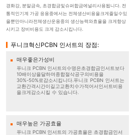
경화강, 분말금속, 초경합금및슈퍼합금에널리사용됩니다. 전
통적인기계 가공 응용중에서는 전체생산비용을크게줄일수있
을뿐만아니라전체생산운용중의 생산능력와효율을 크게향상
시키고 장비비용도 크게 감소시킵니다.
푸니크혁신PCBN 인서트의 장점:
매우좋은가성비
푸니크 PCBN 인서트의수명은초경합금인서트보다
10배이상을달하며종합절삭공구의비용을
30%-50%로감소시킵니다.푸니크 PCBN 인서트는
교환간격시간이길고교환치수가적어서인서트비용
을크게감소시킬 수 있습니다.
매우높은 가공효율
푸니크 PCBN 인서트의 가공효율은 초경합금인서