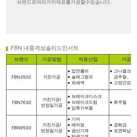
브랜드로여러가지재료를가공할수있습니다.
FBN 내충격성솔리드인서트
브랜드
가공방법
적용산업
가공된
압연롤러
고니켈크롬
거친가공
슬래그펌프
금주철、절
FBN3500
파쇄벽
고망간강
브레이크디스크
거친가공/
브레이크드럼
회주철
FBN7630
반정밀가공
압축기부품
기어
거친가공/
베어링
경화강
FBN9500
반정밀가공
광산기계
표면퇴납재
탄광기계